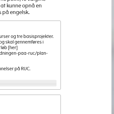
r at kunne opnå en
 på engelsk.
rser og tre basisprojekter.
 og skal gennemføres i
løb [her]
ledningen-paa-ruc/plan-
nnelser på RUC.