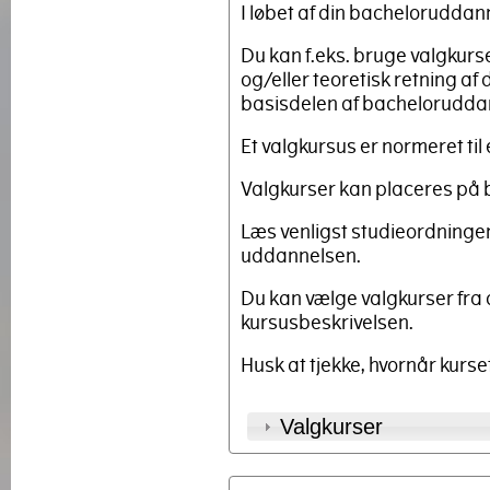
I løbet af din bacheloruddann
Du kan f.eks. bruge valgkurser
og/eller teoretisk retning a
basisdelen af bachelorudda
Et valgkursus er normeret til 
Valgkurser kan placeres på 
Læs venligst studieordningen
uddannelsen.
Du kan vælge valgkurser fra 
kursusbeskrivelsen.
Husk at tjekke, hvornår kurset
Valgkurser