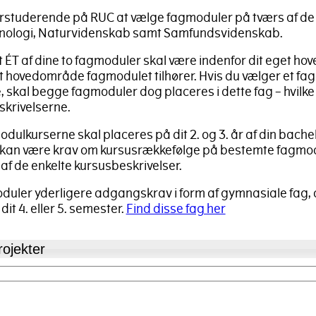
lorstuderende på RUC at vælge fagmoduler på tværs af de
nologi, Naturvidenskab samt Samfundsvidenskab.
at ÉT af dine to fagmoduler skal være indenfor dit eget h
et hovedområde fagmodulet tilhører. Hvis du vælger et f
skal begge fagmoduler dog placeres i dette fag – hvilke 
krivelserne.
odulkurserne skal placeres på dit 2. og 3. år af din bach
kan være krav om kursusrækkefølge på bestemte fagmodu
f de enkelte kursusbeskrivelser.
duler yderligere adgangskrav i form af gymnasiale fag, 
it 4. eller 5. semester.
Find disse fag her
ojekter