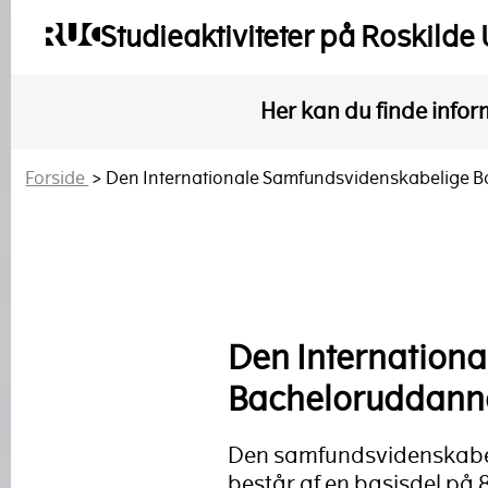
Studieaktiviteter på Roskilde 
Her kan du finde infor
Forside
> Den Internationale Samfundsvidenskabelige 
Den Internation
Bacheloruddann
Den samfundsvidenskabel
består af en basisdel på 85