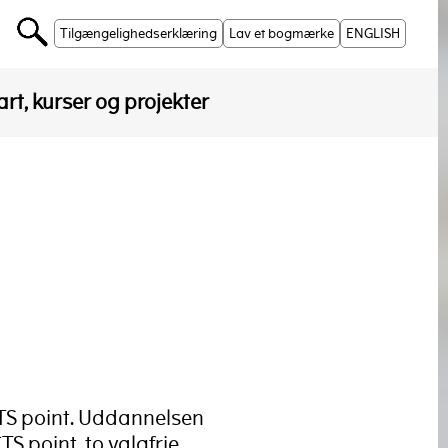
Tilgængelighedserklæring
Lav et bogmærke
ENGLISH
rt, kurser og projekter
TS point. Uddannelsen
TS point, to valgfrie