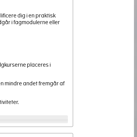
ificere dig i en praktisk
dgår i fagmodulerne eller
lgkurserne placeres i
men mindre andet fremgår af
iviteter.