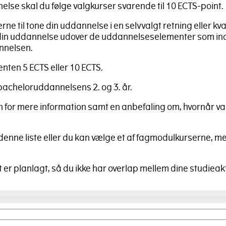
else skal du følge valgkurser svarende til 10 ECTS-point.
ne til tone din uddannelse i en selvvalgt retning eller kval
f din uddannelse udover de uddannelseselementer som in
nnelsen.
enten 5 ECTS eller 10 ECTS.
bacheloruddannelsens 2. og 3. år.
 for mere information samt en anbefaling om, hvornår va
denne liste eller du kan vælge et af fagmodulkurserne, 
 er planlagt, så du ikke har overlap mellem dine studieakt