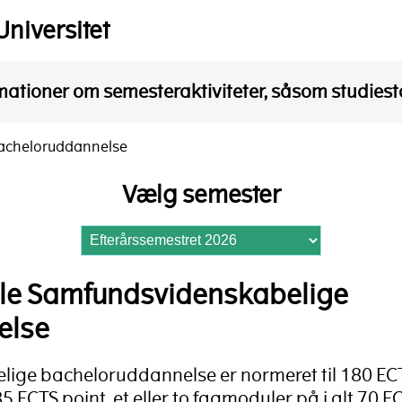
Universitet
mationer om semesteraktiviteter, såsom studiesta
Bacheloruddannelse
Vælg semester
ale Samfundsvidenskabelige
else
ige bacheloruddannelse er normeret til 180 EC
 ECTS point, et eller to fagmoduler på i alt 70 EC