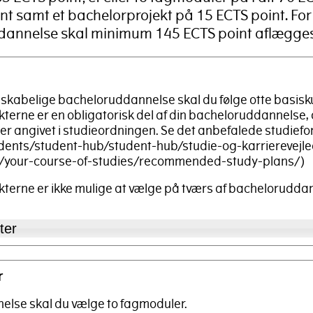
oint samt et bachelorprojekt på 15 ECTS point. Fo
dannelse skal minimum 145 ECTS point aflægges
skabelige bacheloruddannelse skal du følge otte basisku
terne er en obligatorisk del af din bacheloruddannelse,
er angivet i studieordningen. Se det anbefalede studiefor
tudents/student-hub/student-hub/studie-og-karrierevej
your-course-of-studies/recommended-study-plans/)
kterne er ikke mulige at vælge på tværs af bachelorudda
ter
r
nelse skal du vælge to fagmoduler.