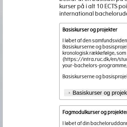
kurser på i alt 10 ECTS p
international bachelorud
Basiskurser og projekter
I løbet af den samfundsviden
Basiskurserne og basisprojek
kronologisk rækkefølge, som 
(https://intra.ruc.dk/en/s
your-bachelors-programme/
Basiskurserne og basisproje
Basiskurser og projek
Fagmodulkurser og projekte
I løbet af din bacheloruddan