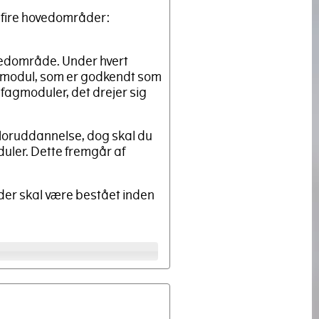
 fire hovedområder:
ovedområde. Under hvert
agmodul, som er godkendt som
fagmoduler, det drejer sig
eloruddannelse, dog skal du
ler. Dette fremgår af
der skal være bestået inden