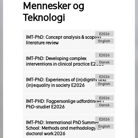
Mennesker og
Teknologi
E2026
IMT-PhD: Concept analysis & scoping
English
literature review
E2026
IMT-PhD: Developing complex
Dansk
interventions in clinical practice E2026
E2026
IMT-PhD: Experiences of (in)dignity and
English
(in)equality in society E2026
E2026
IMT-PHD: Fagpersonlige udfordringer i
Dansk
PhD-studiet E2026
E2026
IMT-PhD: International PhD Summer
English
School: Methods and methodology in
doctoral work 2026