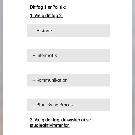
Dit fag 1 er Politik:
1. Vælg dit fag 2
+ Historie
+ Informatik
+ Kommunikation
+ Plan, By og Proces
2. Vælg det fag, du ønsker at se
studieaktiviteter for