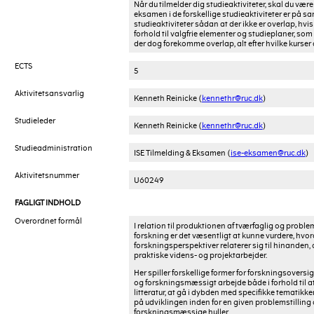
Når du tilmelder dig studieaktiviteter, skal du 
eksamen i de forskellige studieaktiviteter er på
studieaktiviteter sådan at der ikke er overlap, hvis
forhold til valgfrie elementer og studieplaner, som
der dog forekomme overlap, alt efter hvilke kurser 
ECTS
5
Aktivitetsansvarlig
Kenneth Reinicke (
kennethr@ruc.dk
)
Studieleder
Kenneth Reinicke (
kennethr@ruc.dk
)
Studieadministration
ISE Tilmelding & Eksamen (
ise-eksamen@ruc.dk
)
Aktivitetsnummer
U60249
FAGLIGT INDHOLD
Overordnet formål
I relation til produktionen af tværfaglig og probl
forskning er det væsentligt at kunne vurdere, hvor
forskningsperspektiver relaterer sig til hinanden
praktiske videns- og projektarbejder.
Her spiller forskellige former for forskningsoversigt
og forskningsmæssigt arbejde både i forhold til at
litteratur, at gå i dybden med specifikke tematikker, 
på udviklingen inden for en given problemstilling
forskningsmæssige huller.