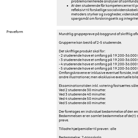
problemorienterede analyser af samfunds
At den studerende får kompetencerne til p
refleksivt til forskellige socialvidenskab
metoders styrker og svagheder, videnskab
spørgsmål om forskningsetik og integritet
Prøveform
Mundtlig gruppeprøve på baggrund af skriftlig afl
Grupperne kan bestå af 2-5 studerende.
Det skriftlige produkt skal for:
- 2 studerende have et omfang på 19.200-36.000 t
- 3 studerende have et omfang på 19.200-36.000 t
- 4 studerende have et omfang på 19.200-36.000 t
- 5 studerende have et omfang på 19.200-36.000 t
Omfangskravene er inklusive eventuel forside, indho
andre illustrationer, men eksklusive eventuelle bila
Eksaminationstiden inkl. votering fastsættes sål
Ved 2 studerende 30 minutter.
Ved 3 studerende 40 minutter.
Ved 4 studerende 50 minutter.
Ved 5 studerende 60 minutter.
Der foretages en individuel bedømmelse af den en
Bedømmelsen er en samlet bedømmelse af de(t) sk
prøve.
Tilladte hjælpemidler til prøven: alle
Bedømmelse: 7-trinsskala