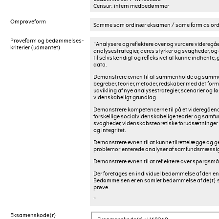
Censur: intern medbedømmer
Omprøveform
Samme som ordinær eksamen / same form as ord
Prøveform og bedømmelses-
"Analysere og reflektere over og vurdere videreg
kriterier (udmøntet)
analysestrategier, deres styrker og svagheder, og 
til selvstændigt og refleksivet at kunne indhente,
data.
Demonstrere evnen til at sammenholde og samme
begreber, teorier, metoder, redskaber med det form
udvikling af nye analysestrategier, scenarier og l
videnskabeligt grundlag.
Demonstrere kompetencerne til på et videregående 
forskellige socialvidenskabelige teorier og samf
svagheder, videnskabsteoretiske forudsætninger 
og integritet.
Demonstrere evnen til at kunne tilrettelægge og 
problemorienterede analyser af samfundsmæssige
Demonstrere evnen til at reflektere over spørgsmål
Der foretages en individuel bedømmelse af den en
Bedømmelsen er en samlet bedømmelse af de(t) sk
prøve.
"
Eksamenskode(r)