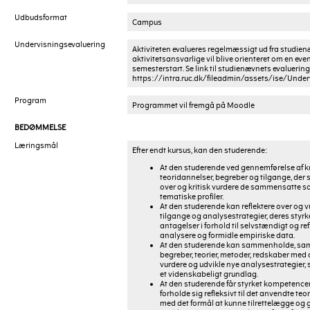
Udbudsformat
Campus
Undervisningsevaluering
Aktiviteten evalueres regelmæssigt ud fra studie
aktivitetsansvarlige vil blive orienteret om en even
semesterstart. Se link til studienævnets evaluerin
https://intra.ruc.dk/fileadmin/assets/ise/Under
Program
Programmet vil fremgå på Moodle
BEDØMMELSE
Læringsmål
Efter endt kursus, kan den studerende:
At den studerende ved gennemførelse af k
teoridannelser, begreber og tilgange, der s
over og kritisk vurdere de sammensatte
tematiske profiler.
At den studerende kan reflektere over og
tilgange og analysestrategier, deres styrk
antagelser i forhold til selvstændigt og re
analysere og formidle empiriske data.
At den studerende kan sammenholde, sam
begreber, teorier, metoder, redskaber med 
vurdere og udvikle nye analysestrategier,
et videnskabeligt grundlag.
At den studerende får styrket kompetencer
forholde sig refleksivt til det anvendte t
med det formål at kunne tilrettelægge og