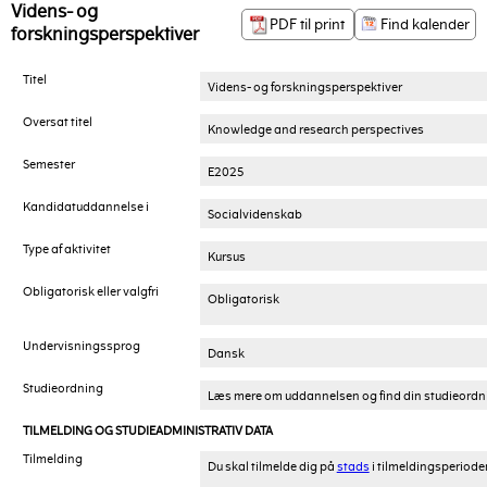
Videns- og
PDF til print
Find kalender
forskningsperspektiver
Titel
Videns- og forskningsperspektiver
Oversat titel
Knowledge and research perspectives
Semester
E2025
Kandidatuddannelse i
Socialvidenskab
Type af aktivitet
Kursus
Obligatorisk eller valgfri
Obligatorisk
Undervisningssprog
Dansk
Studieordning
Læs mere om uddannelsen og find din studieord
TILMELDING OG STUDIEADMINISTRATIV DATA
Tilmelding
Du skal tilmelde dig på
stads
i tilmeldingsperiode