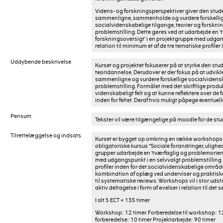
Videns- og forskningsperspektiver giver den studer
sammenligne, sammenholde og vurdere forskellige
socialvidenskabelige tilgange, teorier og forsknings
problemstilling. Dette gøres ved at udarbejde en 
forskningsoversigt’ i en projektgruppe med udgang
relation til minimum et af de tre tematiske profile
Uddybende beskrivelse
Kurset og projektet fokuserer på at styrke den s
teoridannelse. Derudover er der fokus på at udvikl
sammenligne og vurdere forskellige socialvidenskab
problemstilling. Formålet med det skriftlige produkt
videnskabeligt felt og at kunne reflektere over de 
inden for feltet. Deraf hvis muligt påpege eventuelle 
Pensum
Tekster vil være tilgængelige på moodle for de st
Tilrettelæggelse og indsats
Kurset er bygget op omkring en række workshops o
obligatoriske kursus “Sociale forandringer, uligh
grupper udarbejde en ‘tværfaglig og problemorient
med udgangspunkt i en selvvalgt problemstilling i 
profiler inden for det socialvidenskabelige områ
kombination af oplæg ved underviser og praktiske
til systematiske reviews. Workshops vil i stor udst
aktiv deltagelse i form af øvelser i relation til de
I alt 5 ECT = 135 timer
Workshop: 12 timer. Forberedelse til workshop: 1
forberedelse: 10 timer Projektarbejde: 90 timer